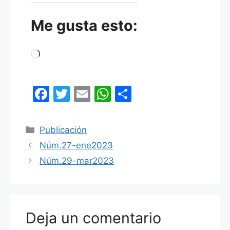
Me gusta esto:
Cargando...
F
T
E
W
C
a
w
m
h
o
c
itt
ai
at
m
Categorías
Publicación
e
er
l
s
p
Núm.27-ene2023
b
A
ar
Núm.29-mar2023
o
p
tir
o
p
k
Deja un comentario