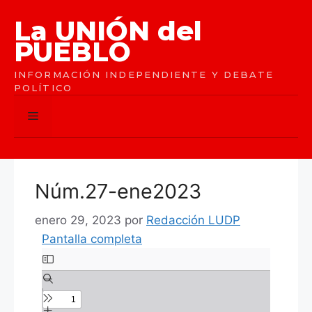
Saltar
La UNIÓN del
al
contenido
PUEBLO
INFORMACIÓN INDEPENDIENTE Y DEBATE
POLÍTICO
Menú
Núm.27-ene2023
enero 29, 2023
por
Redacción LUDP
Pantalla completa
Saltar
al
contenido
del