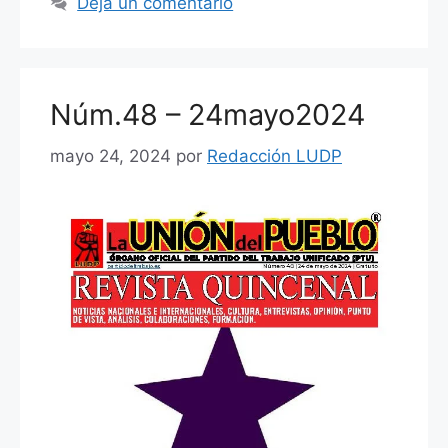
Deja un comentario
b
A
ar
o
p
tir
o
p
Núm.48 – 24mayo2024
k
mayo 24, 2024
por
Redacción LUDP