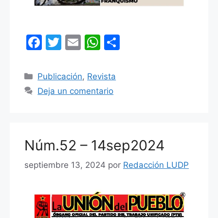
F
T
E
W
C
a
w
m
h
o
c
itt
ai
at
m
Categorías
Publicación
,
Revista
e
er
l
s
p
Deja un comentario
b
A
ar
o
p
tir
o
p
Núm.52 – 14sep2024
k
septiembre 13, 2024
por
Redacción LUDP