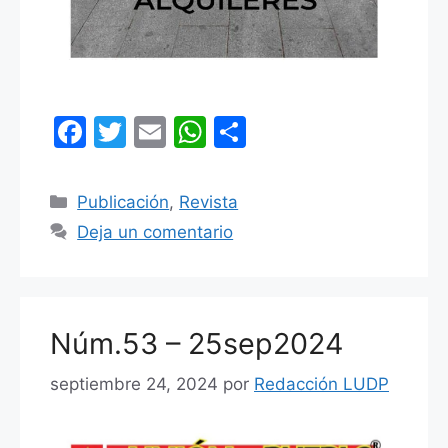
F
T
E
W
C
a
w
m
h
o
c
itt
ai
at
m
Categorías
Publicación
,
Revista
e
er
l
s
p
Deja un comentario
b
A
ar
o
p
tir
o
p
Núm.53 – 25sep2024
k
septiembre 24, 2024
por
Redacción LUDP