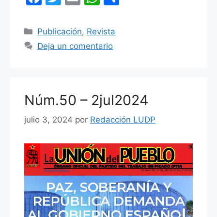
a
w
m
h
o
c
itt
ai
at
m
Categorías
Publicación
,
Revista
e
er
l
s
p
Deja un comentario
b
A
ar
o
p
tir
o
p
Núm.50 – 2jul2024
k
julio 3, 2024
por
Redacción LUDP