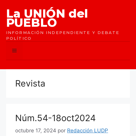
Saltar
La UNIÓN del
al
contenido
PUEBLO
INFORMACIÓN INDEPENDIENTE Y DEBATE
POLÍTICO
Menú
Revista
Núm.54-18oct2024
octubre 17, 2024
por
Redacción LUDP