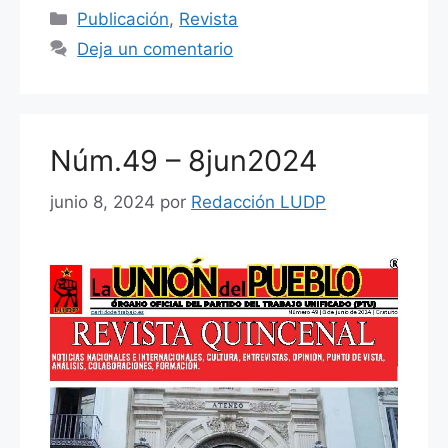
c
itt
ai
at
m
Categorías
Publicación
,
Revista
e
er
l
s
p
Deja un comentario
b
A
ar
o
p
tir
o
p
Núm.49 – 8jun2024
k
junio 8, 2024
por
Redacción LUDP