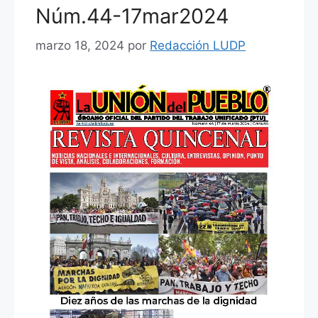
o
p
Núm.44-17mar2024
k
marzo 18, 2024
por
Redacción LUDP