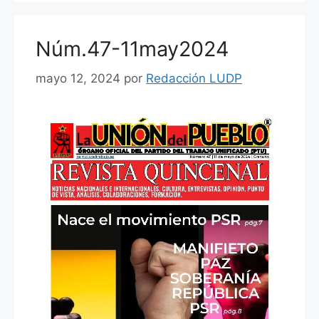
o
p
tir
o
p
Núm.47-11may2024
k
mayo 12, 2024
por
Redacción LUDP