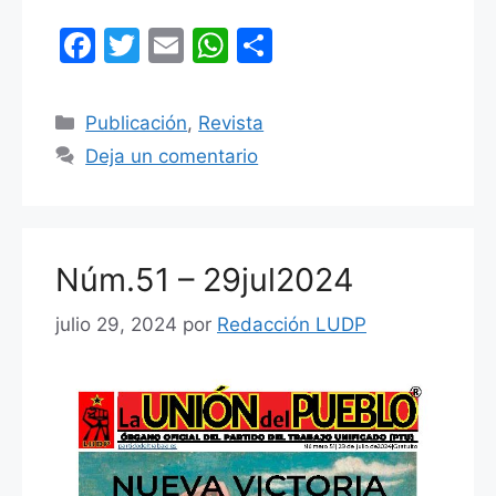
F
T
E
W
C
a
w
m
h
o
c
itt
ai
at
m
Categorías
Publicación
,
Revista
e
er
l
s
p
Deja un comentario
b
A
ar
o
p
tir
o
p
Núm.51 – 29jul2024
k
julio 29, 2024
por
Redacción LUDP