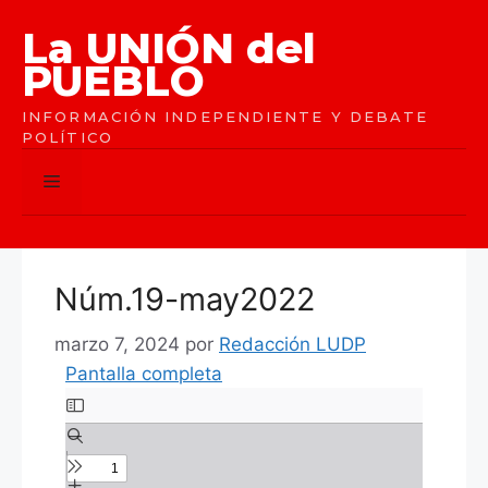
Saltar
La UNIÓN del
al
contenido
PUEBLO
INFORMACIÓN INDEPENDIENTE Y DEBATE
POLÍTICO
Menú
Núm.19-may2022
marzo 7, 2024
por
Redacción LUDP
Pantalla completa
Saltar
al
contenido
del