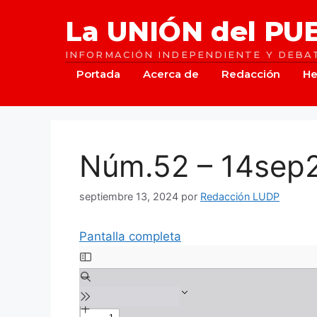
Saltar
La UNIÓN del PU
al
contenido
INFORMACIÓN INDEPENDIENTE Y DEBAT
Portada
Acerca de
Redacción
He
Núm.52 – 14sep
septiembre 13, 2024
por
Redacción LUDP
Pantalla completa
Saltar
al
contenido
del