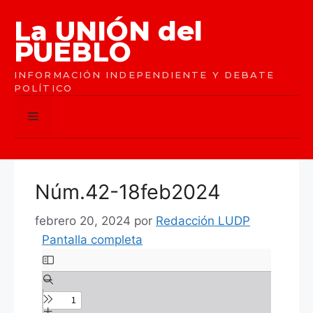
Saltar
La UNIÓN del
al
contenido
PUEBLO
INFORMACIÓN INDEPENDIENTE Y DEBATE
POLÍTICO
Menú
Núm.42-18feb2024
febrero 20, 2024
por
Redacción LUDP
Pantalla completa
Saltar
al
contenido
del