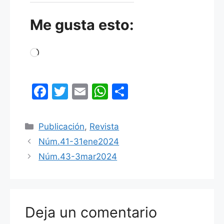
Me gusta esto:
Cargando...
F
T
E
W
C
a
w
m
h
o
c
itt
ai
at
m
Categorías
Publicación
,
Revista
e
er
l
s
p
Núm.41-31ene2024
b
A
ar
Núm.43-3mar2024
o
p
tir
o
p
k
Deja un comentario