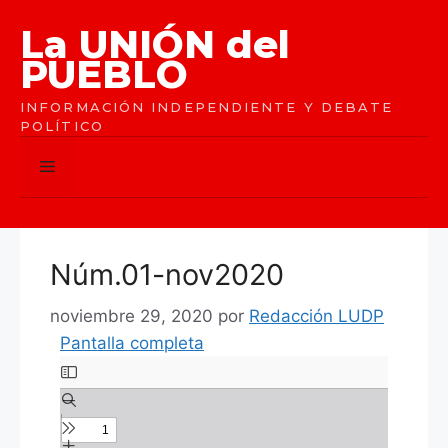
Saltar
La UNIÓN del
al
contenido
PUEBLO
INFORMACIÓN INDEPENDIENTE Y DEBATE
POLÍTICO
Menú
Núm.01-nov2020
noviembre 29, 2020
por
Redacción LUDP
Pantalla completa
Saltar
al
contenido
del