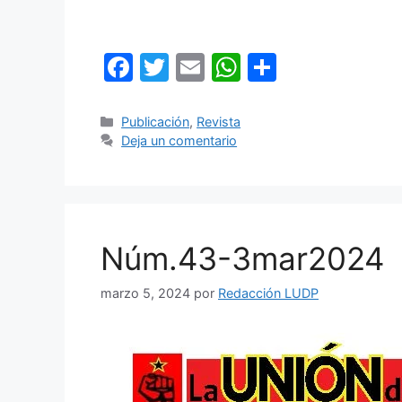
F
T
E
W
C
a
w
m
h
o
c
itt
ai
at
m
Categorías
Publicación
,
Revista
Deja un comentario
e
er
l
s
p
b
A
ar
o
p
tir
o
p
Núm.43-3mar2024
k
marzo 5, 2024
por
Redacción LUDP