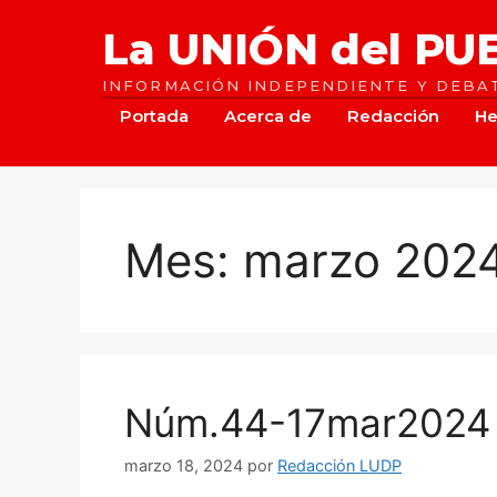
Saltar
La UNIÓN del PU
al
contenido
INFORMACIÓN INDEPENDIENTE Y DEBAT
Portada
Acerca de
Redacción
He
Mes:
marzo 202
Núm.44-17mar2024
marzo 18, 2024
por
Redacción LUDP