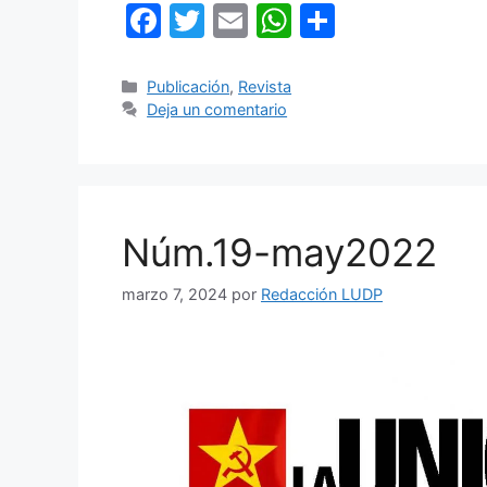
F
T
E
W
C
a
w
m
h
o
c
itt
ai
at
m
Categorías
Publicación
,
Revista
Deja un comentario
e
er
l
s
p
b
A
ar
o
p
tir
o
p
Núm.19-may2022
k
marzo 7, 2024
por
Redacción LUDP