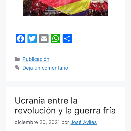
F
T
E
W
C
a
w
m
h
o
c
itt
ai
at
m
Categorías
Publicación
e
er
l
s
p
Deja un comentario
b
A
ar
o
p
tir
o
p
Ucrania entre la
k
revolución y la guerra fría
diciembre 20, 2021
por
José Avilés