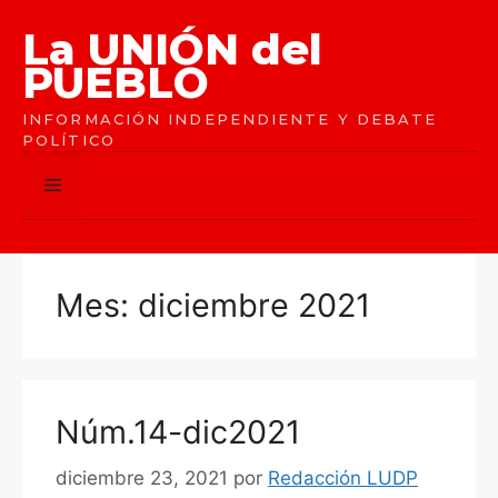
Saltar
La UNIÓN del
al
contenido
PUEBLO
INFORMACIÓN INDEPENDIENTE Y DEBATE
POLÍTICO
Menú
Mes:
diciembre 2021
Núm.14-dic2021
diciembre 23, 2021
por
Redacción LUDP