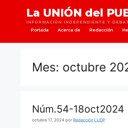
Saltar
La UNIÓN del PU
al
contenido
INFORMACIÓN INDEPENDIENTE Y DEBAT
Portada
Acerca de
Redacción
He
Mes:
octubre 20
Núm.54-18oct2024
octubre 17, 2024
por
Redacción LUDP